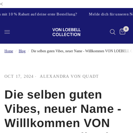
<
it 10 % Rabatt auf deine erste Bestellung?
Melde dich für unseren News
0
Home
/
Blog
/
Die selben guten Vibes, neuer Name - Willlkommen VON LOEBELL Co
OCT 17, 2024
ALEXANDRA VON QUADT
Die selben guten
Vibes, neuer Name -
Willlkommen VON