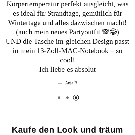
as
nie wieder und vermisse sie nicht einmal
im Urlaub. Neben den einzigartigen
!
Mustern gefällt mir auch der bequeme
Schnitt. Aber Vorsicht, es könnte sein, dass
st
du dein Abendessen im Pyjama
einnimmst!
Maximilian S.
Kaufe den Look und träum
mit uns!