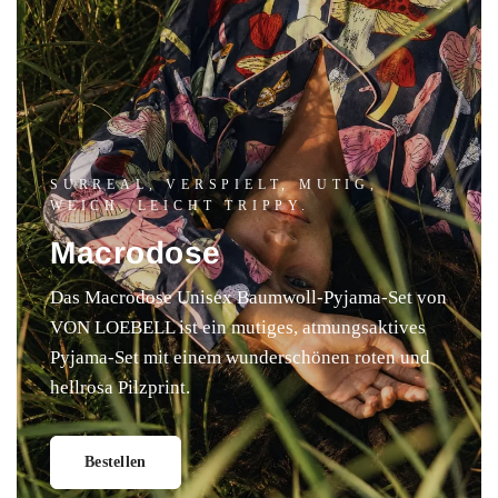
SURREAL, VERSPIELT, MUTIG,
WEICH, LEICHT TRIPPY.
Macrodose
Das Macrodose Unisex Baumwoll-Pyjama-Set von
VON LOEBELL ist ein mutiges, atmungsaktives
Pyjama-Set mit einem wunderschönen roten und
hellrosa Pilzprint.
Bestellen