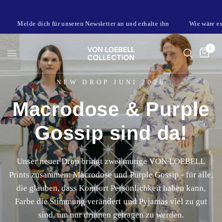
<
Melde dich für unseren Newsletter an und erhalte ihn
Wie wäre es mit 
0
NEW DROP JUNI 2026
Macrodose
&
Purple
Gossip
sind
da!
Unser
neuer
Drop
bringt
zwei
mutige
VON
LOEBELL
Prints
zusammen:
Macrodose
und
Purple
Gossip
-
für
alle,
die
glauben,
dass
Komfort
Persönlichkeit
haben
kann,
Farbe
die
Stimmung
verändert
und
Pyjamas
viel
zu
gut
sind,
um
nur
drinnen
getragen
zu
werden.