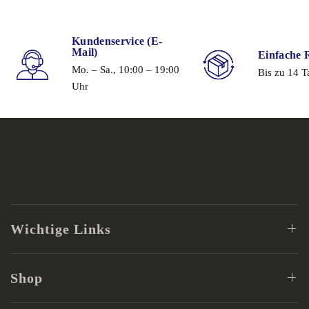
Mail)
Einfache 
Mo. – Sa., 10:00 – 19:00
Bis zu 14 T
Uhr
Wichtige Links
Shop
Rechtliches