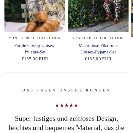
VON LOEBELL COLLECTION
VON LOEBELL COLLECTION
Purple Gossip Unisex-
Macrodose Pilzdruck
Pyjama-Set
Unisex-Pyjama-Set
€135,00 EUR
€135,00 EUR
DAS SAGEN UNSERE KUNDEN
Was für ein farbenfroher Pyjama-Stil! Seit
e
ich sie gekauft habe, trage ich meine alten